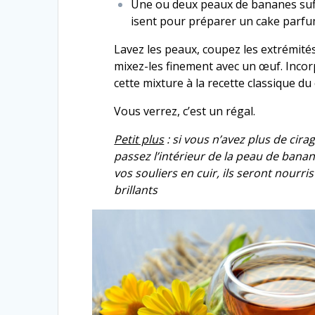
Une ou deux peaux de bananes suf
isent pour pré­par­er un cake parfu
Lavez les peaux, coupez les extrémité
mixez-​les fine­ment avec un œuf. Inco
cette mix­ture à la recette clas­sique du
Vous ver­rez, c’est un régal.
Petit plus
: si vous n’avez plus de cirag
passez l’in­térieur de la peau de bana
vos souliers en cuir, ils seront nour­ris
brillants