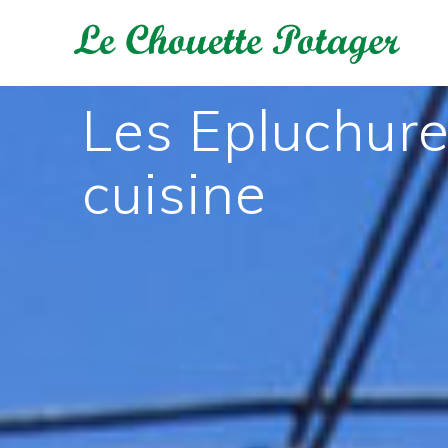
Passer
au
contenu
Les Epluchure
cuisine