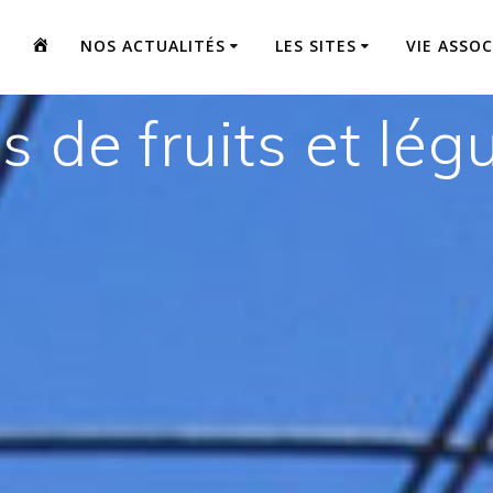
.
NOS ACTUALITÉS
LES SITES
VIE ASSOC
s de fruits et lég