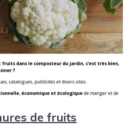
ruits dans le com­pos­teur du jardin, c’est très bien,
isiner ?
, cat­a­logues, pub­lic­ités et divers sites.
tion­nelle
,
économique et écologique
de manger et de
ures de fruits