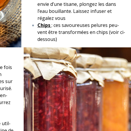
envie d’une tisane, plongez les dans
l’eau bouil­lante. Laissez infuser et
régalez vous
Chips
: ces savoureuses pelures peu­
vent être trans­for­mées en chips (voir ci-
dessous)
e fois
n
es sur
­risé.
pen­
r­rez
util­
tine de