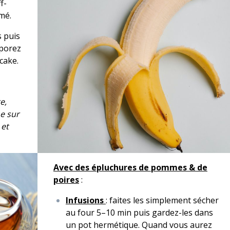
f­
mé.
s puis
rporez
 cake.
e,
ne sur
 et
Avec des épluchures de pommes & de
poires
:
Infusions
: faites les sim­ple­ment séch­er
au four 5–10 min puis gardez-​les dans
un pot her­mé­tique. Quand vous aurez