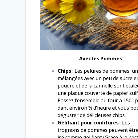
Avec les Pommes
:
Chips
: Les pelures de pommes, un
mélangées avec un peu de sucre e
poudre et de la can­nelle sont étalé
une plaque cou­verte de papi­er sul­fu
Passez l’ensem­ble au four à 150° 
dant env­i­ron ¾ d’heure et vous pou
déguster de déli­cieuses chips.
Gélifiant pour con­fi­tures
: Les
trognons de pommes peu­vent être 
isé comme géli­fi­ant (Grace à la pec­