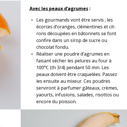
Avec les peaux d’a­grumes
:
Les gour­mands vont être servis ; les
écorces d’o­r­anges, clé­men­tines et cit­
rons découpées en bâton­nets se font
con­fire dans un sirop de sucre ou
choco­lat fondu.
Réaliser une poudre d’a­grumes en
faisant séch­er les pelures au four à
100°C (th 3/​4) pen­dant 50 min. Les
peaux doivent être craque­lées. Passez
les ensuite au mixeur. Ces poudres
servi­ront à par­fumer gâteaux, crèmes,
yaourts, infu­sions, salades, risot­tos ou
encore du poisson.