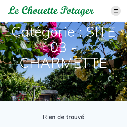
Passer
au
contenu
Catégorie :
SITE
03 -
CHARMETTE
Rien de trouvé