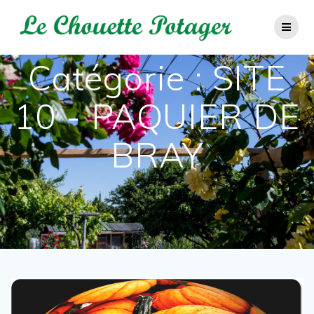
Passer
au
contenu
Catégorie :
SITE
10 - PAQUIER DE
BRAY