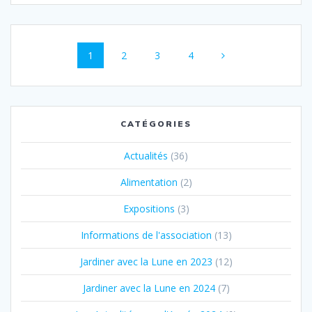
Navigation
Page
Page
Page
Page
1
2
3
4
au
sein
des
CATÉGORIES
articles
Actualités
(36)
Alimentation
(2)
Expositions
(3)
Informations de l'association
(13)
Jardiner avec la Lune en 2023
(12)
Jardiner avec la Lune en 2024
(7)