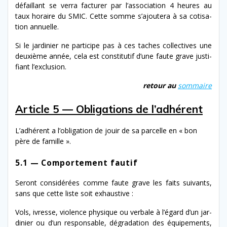
défail­lant se ver­ra fac­tur­er par l’association 4 heures au
taux horaire du SMIC. Cette somme s’a­joutera à sa coti­sa­
tion annuelle.
Si le jar­dinier ne par­ticipe pas à ces tach­es col­lec­tives une
deux­ième année, cela est con­sti­tu­tif d’une faute grave jus­ti­
fi­ant l’exclusion.
retour au
som­maire
Article 5 — Obligations de l’adhérent
L’adhérent a l’obligation de jouir de sa par­celle en « bon
père de famille ».
5.1 — Comportement fautif
Seront con­sid­érées comme faute grave les faits suiv­ants,
sans que cette liste soit exhaustive :
Vols, ivresse, vio­lence physique ou ver­bale à l’é­gard d’un jar­
dinier ou d’un respon­s­able, dégra­da­tion des équipements,