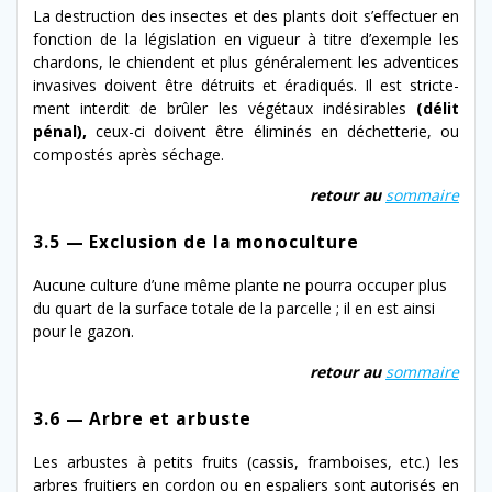
La destruc­tion des insectes et des plants doit s’ef­fectuer en
fonc­tion de la lég­is­la­tion en vigueur à titre d’ex­em­ple les
chardons, le chien­dent et plus générale­ment les adven­tices
inva­sives doivent être détru­its et éradiqués. Il est stricte­
ment inter­dit de brûler les végé­taux indésir­ables
(délit
pénal),
ceux-​ci doivent être élim­inés en déchet­terie, ou
com­postés après séchage.
retour au
som­maire
3.5 — Exclusion de la monoculture
Aucune cul­ture d’une même plante ne pour­ra occu­per plus
du quart de la sur­face totale de la par­celle ; il en est ain­si
pour le gazon.
retour au
som­maire
3.6 — Arbre et arbuste
Les arbustes à petits fruits (cas­sis, fram­bois­es, etc.) les
arbres fruitiers en cor­don ou en espaliers sont autorisés en