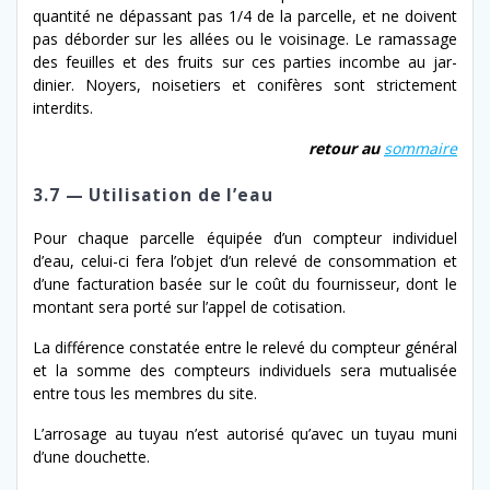
quan­tité ne dépas­sant pas 1/​4 de la par­celle, et ne doivent
pas débor­der sur les allées ou le voisi­nage. Le ramas­sage
des feuilles et des fruits sur ces par­ties incombe au jar­
dinier. Noyers, noisetiers et conifères sont stricte­ment
interdits.
retour au
som­maire
3.7 — Utilisation
de
l’eau
Pour chaque par­celle équipée d’un comp­teur indi­vidu­el
d’eau, celui-​ci fera l’ob­jet d’un relevé de con­som­ma­tion et
d’une fac­tura­tion basée sur le coût du four­nisseur, dont le
mon­tant sera porté sur l’ap­pel de cotisation.
La dif­férence con­statée entre le relevé du comp­teur général
et la somme des comp­teurs indi­vidu­els sera mutu­al­isée
entre tous les mem­bres du site.
L’arrosage au tuyau n’est autorisé qu’avec un tuyau muni
d’une douchette.