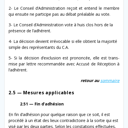
2- Le Conseil d’Administration reçoit et entend le mem­bre
qui ensuite ne par­ticipe pas au débat préal­able au vote.
3- Le Conseil d’Administration vote à huis clos hors de la
présence de l’adhérent.
4- La déci­sion devient irrévo­ca­ble si elle obtient la majorité
sim­ple des représen­tants du C.A.
5- Si la déci­sion d’ex­clu­sion est pronon­cée, elle est trans­
mise par let­tre recom­mandée avec Accusé de Réception à
l’adhérent.
retour au
som­maire
2.5 — Mesures applicables
2.51 — Fin d’adhésion
En fin d’ad­hé­sion pour quelque rai­son que ce soit, il est
procédé à un état des lieux con­tra­dic­toire à la sor­tie qui est
visé par les deux par­ties. Selon les con­sta­tions effec­tuées,