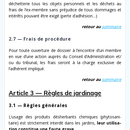
déchet­terie tous les objets per­son­nels et les déchets au
frais de l’ex-​membre sans préju­dice de tous dom­mages et
intérêts pou­vant être exigé (perte d’adhésion…)
retour au
som­maire
2.7 — Frais de procédure
Pour toute ouver­ture de dossier à l’en­con­tre d’un mem­bre
en vue d’une action auprès du Conseil d’Administration et/​
ou du tri­bunal, les frais seront à la charge exclu­sive de
l’adhérent impliqué
.
retour au
som­maire
Article 3 — Règles de jardinage
3.1 — Règles générales
L’usage des pro­duits désherbants chim­iques (phy­tosan­i­
taire) est stricte­ment inter­dit dans les jardins,
leur
util­i­sa­
tion
con­stitue une
faute
grave
.