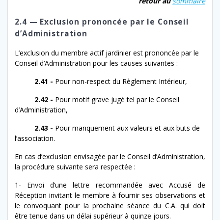
retour au
som­maire
2.4 — Exclusion prononcée par le Conseil
d’Administration
L’exclusion du mem­bre act­if jar­dinier est pronon­cée par le
Conseil d’Administration pour les caus­es suivantes :
2.41 -
Pour non-​respect du Règlement Intérieur,
2.42 -
Pour motif grave jugé tel par le Conseil
d’Administration,
2.43 -
Pour man­que­ment aux valeurs et aux buts de
l’association.
En cas d’ex­clu­sion envis­agée par le Conseil d’Administration,
la procé­dure suiv­ante sera respectée :
1- Envoi d’une let­tre recom­mandée avec Accusé de
Réception invi­tant le mem­bre à fournir ses obser­va­tions et
le con­vo­quant pour la prochaine séance du C.A. qui doit
être tenue dans un délai supérieur à quinze jours.