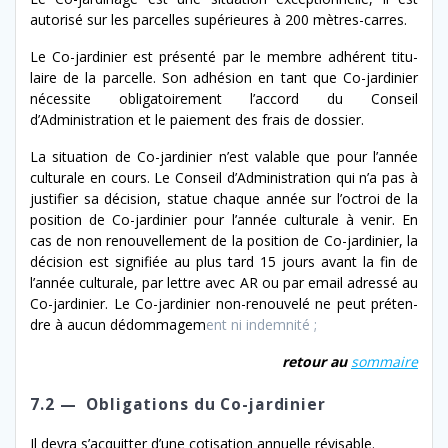
autorisé sur les par­celles supérieures à 200 mètres-carres.
Le Co-​jardinier est présen­té par le mem­bre adhérent tit­u­
laire de la par­celle. Son adhé­sion en tant que Co-​jardinier
néces­site oblig­a­toire­ment l’ac­cord du Conseil
d’Administration et le paiement des frais de dossier.
La sit­u­a­tion de Co-​jardinier n’est val­able que pour l’an­née
cul­tur­ale en cours. Le Conseil d’Administration qui n’a pas à
jus­ti­fi­er sa déci­sion, stat­ue chaque année sur l’oc­troi de la
posi­tion de Co-​jardinier pour l’an­née cul­tur­ale à venir. En
cas de non renou­velle­ment de la posi­tion de Co-​jardinier, la
déci­sion est sig­nifiée au plus tard 15 jours avant la fin de
l’an­née cul­tur­ale, par let­tre avec AR ou par email adressé au
Co-​jardinier. Le Co-​jardinier non-​renouvelé ne peut pré­ten­
dre à aucun dédom­magem
ent ni indemnité ;
retour au
som­maire
7.2 — Obligations du Co-jardinier
Il devra s’ac­quit­ter d’une coti­sa­tion annuelle révisable.