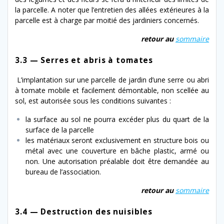
la par­celle. A not­er que l’en­tre­tien des allées extérieures à la
par­celle est à charge par moitié des jar­diniers concernés.
retour au
som­maire
3.3 — Serres et abris à tomates
L’implantation sur une par­celle de jardin d’une serre ou abri
à tomate mobile et facile­ment démontable, non scel­lée au
sol, est autorisée sous les con­di­tions suivantes :
la sur­face au sol ne pour­ra excéder plus du quart de la
sur­face de la parcelle
les matéri­aux seront exclu­sive­ment en struc­ture bois ou
métal avec une cou­ver­ture en bâche plas­tic, armé ou
non. Une autori­sa­tion préal­able doit être demandée au
bureau de l’association.
retour au
som­maire
3.4 — Destruction des nuisibles