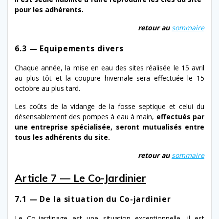
pour les adhérents.
retour au
som­maire
6.3 — Equipements
divers
Chaque année, la mise en eau des sites réal­isée le 15 avril
au plus tôt et la coupure hiver­nale sera effec­tuée le 15
octo­bre au plus tard.
Les coûts de la vidan­ge de la fos­se sep­tique et celui du
désens­able­ment des pom­pes à eau à main,
effec­tués par
une entre­prise spé­cial­isée,
seront
mutu­al­isés
entre
tous les
adhérents
du
site.
retour au
som­maire
Article 7 — Le Co-Jardinier
7.1 — De la situation du Co-jardinier
Le Co-​jardinage est une sit­u­a­tion excep­tion­nelle, il est