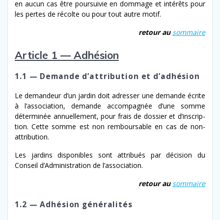
en aucun cas être pour­suiv­ie en dom­mage et intérêts pour
les pertes de récolte ou pour tout autre motif.
retour au
som­maire
Article 1 — Adhésion
1.1 — Demande d’attribution et d’adhésion
Le deman­deur d’un jardin doit adress­er une demande écrite
à l’as­so­ci­a­tion, demande accom­pa­g­née d’une somme
déter­minée annuelle­ment, pour frais de dossier et d’in­scrip­
tion. Cette somme est non rem­boursable en cas de non-
attribution.
Les jardins disponibles sont attribués par déci­sion du
Conseil d’Administration de l’association.
retour au
som­maire
1.2 — Adhésion généralités