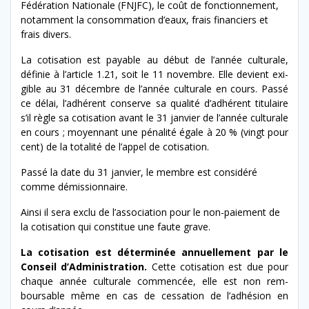
Fédération Nationale (FNJFC), le coût de fonc­tion­nement,
notam­ment la con­som­ma­tion d’eaux, frais financiers et
frais divers.
La coti­sa­tion est payable au début de l’an­née cul­tur­ale,
définie à l’article 1.21, soit le 11 novem­bre. Elle devient exi­
gi­ble au 31 décem­bre de l’an­née cul­tur­ale en cours. Passé
ce délai, l’ad­hérent con­serve sa qual­ité d’ad­hérent tit­u­laire
s’il règle sa coti­sa­tion avant le 31 jan­vi­er de l’an­née cul­tur­ale
en cours ; moyen­nant une pénal­ité égale à 20 % (vingt pour
cent) de la total­ité de l’ap­pel de cotisation.
Passé la date du 31 jan­vi­er, le mem­bre est con­sid­éré
comme démissionnaire.
Ainsi il sera exclu de l’association pour le non-​paiement de
la coti­sa­tion qui con­stitue une faute grave.
La coti­sa­tion
est déter­minée annuelle­ment par le
Conseil d’Administration.
Cette coti­sa­tion est due pour
chaque année cul­tur­ale com­mencée, elle est non rem­
boursable même en cas de ces­sa­tion de l’adhésion en