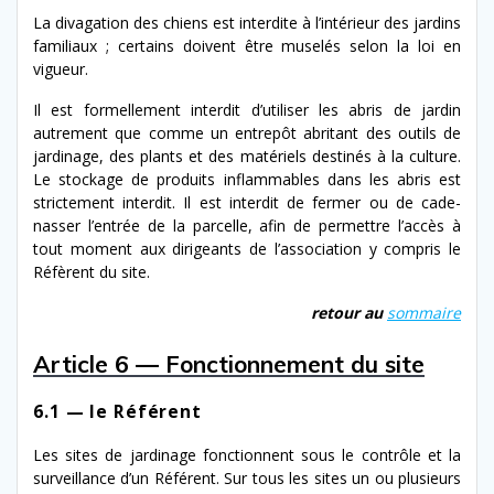
La diva­ga­tion des chiens est inter­dite à l’in­térieur des jardins
famil­i­aux ; cer­tains doivent être muselés selon la loi en
vigueur.
Il est formelle­ment inter­dit d’u­tilis­er les abris de jardin
autrement que comme un entre­pôt abri­tant des out­ils de
jar­di­nage, des plants et des matériels des­tinés à la cul­ture.
Le stock­age de pro­duits inflam­ma­bles dans les abris est
stricte­ment inter­dit. Il est inter­dit de fer­mer ou de cade­
nass­er l’en­trée de la par­celle, afin de per­me­t­tre l’ac­cès à
tout moment aux dirigeants de l’association y com­pris le
Réfèrent du site.
retour au
som­maire
Article 6 — Fonctionnement
du
site
6.1 — le
R
éférent
Les sites de jar­di­nage fonc­tion­nent sous le con­trôle et la
sur­veil­lance d’un Référent. Sur tous les sites un ou plusieurs