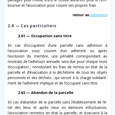
bours­er et l’association pour cou­vrir ses pro­pres frais.
retour au
som­maire
2.6 — Cas particuliers
2.61 — Occupation sans titre
En cas d’oc­cu­pa­tion d’une par­celle sans adhé­sion à
l’association sous cou­vert d’un adhérent ou après
l’exclusion du mem­bre, une pénal­ité cor­re­spon­dant au
mon­tant de l’adhésion annuelle sera due pour chaque mois
d’occupation ; nonob­stant les frais de remise en état de la
par­celle et d’é­vac­u­a­tion à la déchè­terie de tous les objets
per­son­nels et des déchets ; qui seront à la charge sol­idaire­
ment de l’adhérent impliqué et de l’occupant sans titre.
2.62 — Abandon de la parcelle
En cas d’a­ban­don de la par­celle sans l’étab­lisse­ment de l’é­
tat des lieux et après mise en demeure infructueuse,
l’association remet­tra en état la par­celle, et évac­uera à la