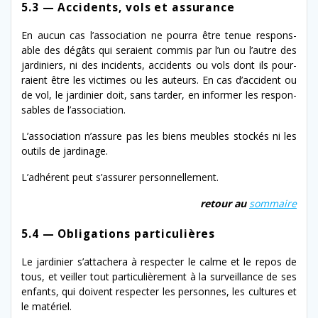
5.3 — Accidents, vols et assurance
En aucun cas l’association ne pour­ra être tenue respon­s­
able des dégâts qui seraient com­mis par l’un ou l’autre des
jar­diniers, ni des inci­dents, acci­dents ou vols dont ils pour­
raient être les vic­times ou les auteurs. En cas d’ac­ci­dent ou
de vol, le jar­dinier doit, sans tarder, en informer les respon­
s­ables de l’association.
L’association n’as­sure pas les biens meubles stock­és ni les
out­ils de jardinage.
L’adhérent peut s’as­sur­er personnellement.
retour au
som­maire
5.4 — Obligations particulières
Le jar­dinier s’at­tachera à respecter le calme et le repos de
tous, et veiller tout par­ti­c­ulière­ment à la sur­veil­lance de ses
enfants, qui doivent respecter les per­son­nes, les cul­tures et
le matériel.