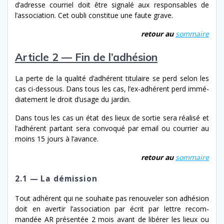
d’adresse cour­riel doit être sig­nalé aux respon­s­ables de
l’association. Cet oubli con­stitue une faute grave.
retour au
som­maire
Article 2 — Fin de l’adhésion
La perte de la qual­ité d’ad­hérent tit­u­laire se perd selon les
cas ci-​dessous. Dans tous les cas, l’ex-adhérent perd immé­
di­ate­ment le droit d’usage du jardin.
Dans tous les cas un état des lieux de sor­tie sera réal­isé et
l’adhérent par­tant sera con­vo­qué par email ou cour­ri­er au
moins 15 jours à l’avance.
retour au
som­maire
2.1 — La démission
Tout adhérent qui ne souhaite pas renou­vel­er son adhé­sion
doit en aver­tir l’association par écrit par let­tre recom­
mandée AR présen­tée 2 mois avant de libér­er les lieux ou