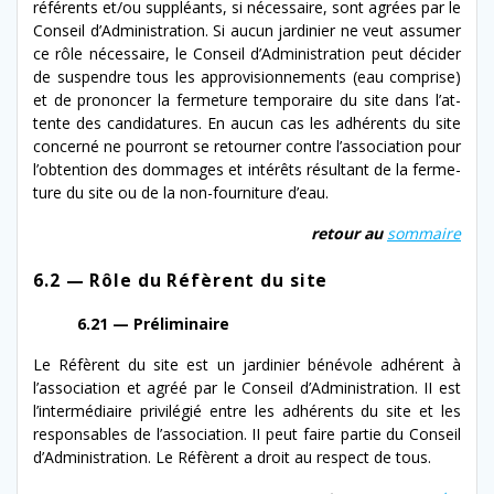
référents et/​ou sup­pléants, si néces­saire, sont agrées par le
Conseil d’Administration. Si aucun jar­dinier ne veut assumer
ce rôle néces­saire, le Conseil d’Administration peut décider
de sus­pendre tous les appro­vi­sion­nements (eau com­prise)
et de pronon­cer la fer­me­ture tem­po­raire du site dans l’at­
tente des can­di­da­tures. En aucun cas les adhérents du site
con­cerné ne pour­ront se retourn­er con­tre l’association pour
l’ob­ten­tion des dom­mages et intérêts résul­tant de la fer­me­
ture du site ou de la non-​fourniture d’eau.
retour au
som­maire
6.2 — Rôle du Réfèrent
du
site
6.21 — Préliminaire
Le Réfèrent du site est un jar­dinier bénév­ole adhérent à
l’association et agréé par le Conseil d’Administration. II est
l’in­ter­mé­di­aire priv­ilégié entre les adhérents du site et les
respon­s­ables de l’association. II peut faire par­tie du Conseil
d’Administration. Le Réfèrent a droit au respect de tous.