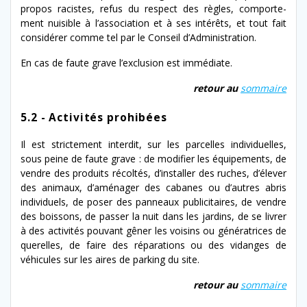
pro­pos racistes, refus du respect des règles, com­porte­
ment nuis­i­ble à l’association et à ses intérêts, et tout fait
con­sid­ér­er comme tel par le Conseil d’Administration.
En cas de faute grave l’exclusion est immédiate.
retour au
som­maire
5.2
-
Activités
prohibées
Il est stricte­ment inter­dit, sur les par­celles indi­vidu­elles,
sous peine de faute grave : de mod­i­fi­er les équipements, de
ven­dre des pro­duits récoltés, d’in­staller des ruch­es, d’élever
des ani­maux, d’amé­nag­er des cabanes ou d’autres abris
indi­vidu­els, de pos­er des pan­neaux pub­lic­i­taires, de ven­dre
des bois­sons, de pass­er la nuit dans les jardins, de se livr­er
à des activ­ités pou­vant gên­er les voisins ou généra­tri­ces de
querelles, de faire des répa­ra­tions ou des vidan­ges de
véhicules sur les aires de park­ing du site.
retour au
som­maire