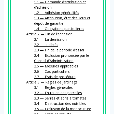
1.1 — Demande d’at­tri­bu­tion et
d’adhésion
1.2 — Adhésion généralités
1.3 — Attribution, état des lieux et
dépôt de garantie
1.4 — Obligations particulières
Article 2 — Fin de l’adhésion
2.1 — La démission
2.2 — le décès
2.3 — Fin de la péri­ode d’essai
2.4 — Exclusion pronon­cée par le
Conseil d’Administration
2.5 — Mesures applicables
2.6 — Cas particuliers
2.7 — Frais de procédure
Article 3 — Règles de jardinage
3.1 — Règles générales
3.2 — Entretien des parcelles
3.3 — Serres et abris à tomates
3.4 — Destruction des nuisibles
3.5 — Exclusion de la monoculture