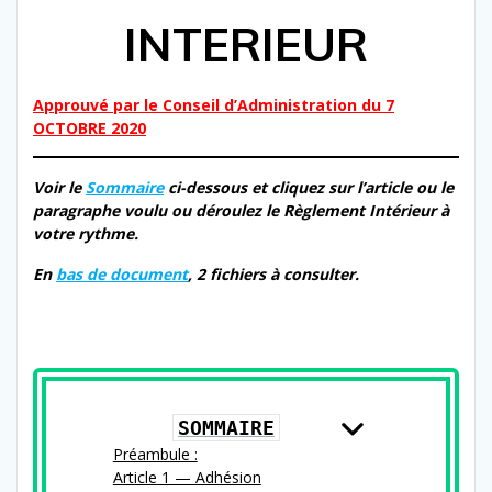
INTERIEUR
Approuvé par le Conseil d’Administration du 7
OCTOBRE 2020
Voir
le
Sommaire
ci-​dessous et cliquez sur l’ar­ti­cle ou le
para­graphe voulu ou déroulez le Règlement Intérieur à
votre rythme.
En
bas de doc­u­ment
, 2 fichiers à consulter.
TABLEMATI
ERES
SOMMAIRE
Préambule :
Article 1 — Adhésion