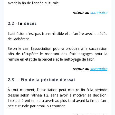
avant la fin de l’an­née culturale.
retour au
som­maire
2.2 -
le
décès
L’adhésion n’est pas trans­mis­si­ble elle s’ar­rête avec le décès
de l’adhérent.
Selon le cas, l’association pour­ra pro­duire à la suc­ces­sion
afin de récupér­er le mon­tant des frais engagés pour la
remise en état de la par­celle et le net­toy­age de l’abri.
retour au
som­maire
2.3 — Fin de la période d’essai
À tout moment, l’association peut met­tre fin à la péri­ode
d’es­sai selon l’al­inéa 1.2. sans avoir à motiv­er sa déci­sion.
L’ex-​adhérent en sera aver­ti au plus tard avant la fin de l’an­
née cul­tur­ale par email ou courrier.