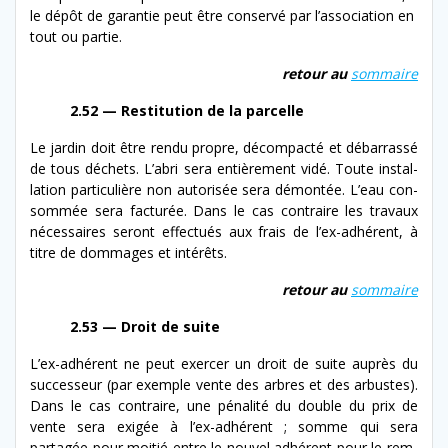
le dépôt de garantie peut être con­servé par l’association en
tout ou partie.
retour au
som­maire
2.52 — Restitution de la parcelle
Le jardin doit être ren­du pro­pre, décom­pacté et débar­rassé
de tous déchets. L’abri sera entière­ment vidé. Toute instal­
la­tion par­ti­c­ulière non autorisée sera démon­tée. L’eau con­
som­mée sera fac­turée. Dans le cas con­traire les travaux
néces­saires seront effec­tués aux frais de l’ex-adhérent, à
titre de dom­mages et intérêts.
retour au
som­maire
2.53 — Droit de suite
L’ex-​adhérent ne peut exercer un droit de suite auprès du
suc­cesseur (par exem­ple vente des arbres et des arbustes).
Dans le cas con­traire, une pénal­ité du dou­ble du prix de
vente sera exigée à l’ex-adhérent ; somme qui sera
partagée pour moitié entre le nou­v­el adhérent pour le rem­