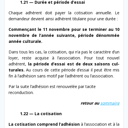
1.21 — Durée et péri­ode d’essai
Chaque adhérent doit pay­er la coti­sa­tion annuelle. Le
deman­deur devient ain­si adhérent tit­u­laire pour une durée :
Commençant le 11 novem­bre pour se ter­min­er au 10
novem­bre de l’an­née suiv­ante, péri­ode dénom­mée
année culturale.
Dans tous les cas, la coti­sa­tion, qui n’a pas le car­ac­tère d’un
loy­er, reste acquise à l’as­so­ci­a­tion. Pour tout nou­v­el
adhérent,
la péri­ode
d’es­sai est de deux saisons cul­
tur­ales.
Au cours de cette péri­ode d’es­sai il peut être mis
fin à l’adhésion sans motif par l’ad­hérent ou l’association.
Par la suite l’adhésion est renou­velée par tacite
reconduction.
retour au
som­maire
1.22 — La cotisation
La coti­sa­tion
com­prend
l
’ad­hé­sion
à l’as­so­ci­a­tion et à la