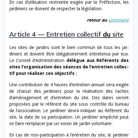
En cas d’u­til­i­sa­tion restreinte exigée par la Préfecture, les
jar­diniers se doivent de respecter la législation.
retour au
som­maire
Article 4 — Entretien collectif
du
site
Les sites de jardins sont le bien com­mun de tous les jar­
diniers et doivent être oblig­a­toire­ment entretenus par eux.
Le Conseil d’Administration
délègue aux Référents des
sites l’organisation des séances de l’en­tre­tien col­lec­
tif pour réalis­er ces objectifs :
Une con­tri­bu­tion de 4 heures d’en­tre­tien annuel sera exigée
de cha­cun des jar­diniers pour la réal­i­sa­tion des tach­es
d’amé­nage­ment et d’en­tre­tien du site. Des dates seront
pro­posées par le réfèrent du site sous con­trôle du bureau
de l’association. Le jar­dinier devra indi­quer au Réfèrent du
site, la date de sa par­tic­i­pa­tion. Un jar­dinier empêché peut
se faire rem­plac­er par un voisin de jardin volontaire.
En cas de non-​participation à l’en­tre­tien du site, le jar­dinier