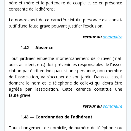
père et mère et le parte­naire de cou­ple et ce en présence
con­stante de l’adhérent ;
Le non-​respect de ce car­ac­tère intu­itu per­son­ae est con­sti­
tu­tif d’une faute grave pou­vant jus­ti­fi­er l’exclusion.
retour au
som­maire
1.42 — Absence
Tout jar­dinier empêché momen­tané­ment de cul­tiv­er (mal­
adie, acci­dent, etc.) doit prévenir les respon­s­ables de l’as­so­
ci­a­tion par écrit en indi­quant si une per­son­ne, non mem­bre
de l’as­so­ci­a­tion, va s’oc­cu­per de son jardin. Dans ce cas, il
don­nera le nom et le télé­phone de celle-​ci qui devra être
agréée par l’as­so­ci­a­tion. Cette carence con­stitue une
faute grave.
retour au
som­maire
1.43 — C
oor­don­nées de l’adhérent
Tout change­ment de domi­cile, de numéro de télé­phone ou