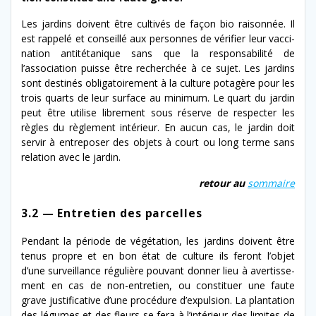
Les jardins doivent être cul­tivés de façon bio raison­née. Il
est rap­pelé et con­seil­lé aux per­son­nes de véri­fi­er leur vac­ci­
na­tion antité­tanique sans que la respon­s­abil­ité de
l’association puisse être recher­chée à ce sujet. Les jardins
sont des­tinés oblig­a­toire­ment à la cul­ture potagère pour les
trois quarts de leur sur­face au min­i­mum. Le quart du jardin
peut être utilise libre­ment sous réserve de respecter les
règles du règle­ment intérieur. En aucun cas, le jardin doit
servir à entre­pos­er des objets à court ou long terme sans
rela­tion avec le jardin.
retour au
som­maire
3.2 — Entretien des parcelles
Pendant la péri­ode de végé­ta­tion, les jardins doivent être
tenus pro­pre et en bon état de cul­ture ils fer­ont l’ob­jet
d’une sur­veil­lance régulière pou­vant don­ner lieu à aver­tisse­
ment en cas de non-​entretien, ou con­stituer une faute
grave jus­ti­fica­tive d’une procé­dure d’ex­pul­sion. La plan­ta­tion
des légumes et des fleurs se fera à l’in­térieur des lim­ites de