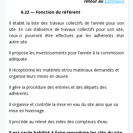
retour au
som­maire
6.22 — Fonction du référent
Il établit la liste des travaux col­lec­tifs de l’an­née pour son
site. En cas d’ab­sence de travaux col­lec­tifs pour son site,
ceux-​ci pour­ront être effec­tués par les adhérents d’un
autre site.
Il pro­pose les investisse­ments pour l’an­née à la com­mis­sion
adéquate.
Il récep­tionne les matériels et/​ou matéri­aux demandés et
organ­ise leurs mis­es en œuvre.
Il gère la procé­dure des entrées et des départs des
adhérents.
Il organ­ise et con­trôle la mise en eau du site ain­si que sa
mise en hivernage.
Il procède au relevé des index des comp­teurs d’eau.
Il est seule habil­ité à faire repro­duire les clés du site