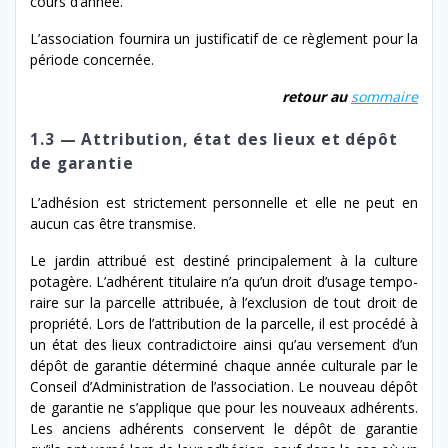
cours d’année.
L’association fourni­ra un jus­ti­fi­catif de ce règle­ment pour la
péri­ode concernée.
retour au
som­maire
1.3 — Attribution, état des lieux et dépôt
de garantie
L’adhésion est stricte­ment per­son­nelle et elle ne peut en
aucun cas être transmise.
Le jardin attribué est des­tiné prin­ci­pale­ment à la cul­ture
potagère. L’adhérent tit­u­laire n’a qu’un droit d’usage tem­po­
raire sur la par­celle attribuée, à l’ex­clu­sion de tout droit de
pro­priété. Lors de l’attribution de la par­celle, il est procédé à
un état des lieux con­tra­dic­toire ain­si qu’au verse­ment d’un
dépôt de garantie déter­miné chaque année cul­tur­ale par le
Conseil d’Administration de l’as­so­ci­a­tion. Le nou­veau dépôt
de garantie ne s’ap­plique que pour les nou­veaux adhérents.
Les anciens adhérents con­ser­vent le dépôt de garantie