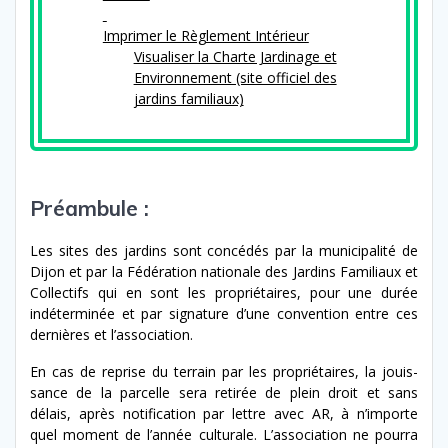
Imprimer le Règlement Intérieur
Visualiser la Charte Jardinage et
Environnement (site offi­ciel des
jardins familiaux)
Préambule :
Préambule :
Les sites des jardins sont con­cédés par la munic­i­pal­ité de
Dijon et par la Fédération nationale des Jardins Familiaux et
Collectifs qui en sont les pro­prié­taires, pour une durée
indéter­minée et par sig­na­ture d’une con­ven­tion entre ces
dernières et l’association.
En cas de reprise du ter­rain par les pro­prié­taires, la jouis­
sance de la par­celle sera retirée de plein droit et sans
délais, après noti­fi­ca­tion par let­tre avec AR, à n’im­porte
quel moment de l’an­née cul­tur­ale. L’association ne pour­ra