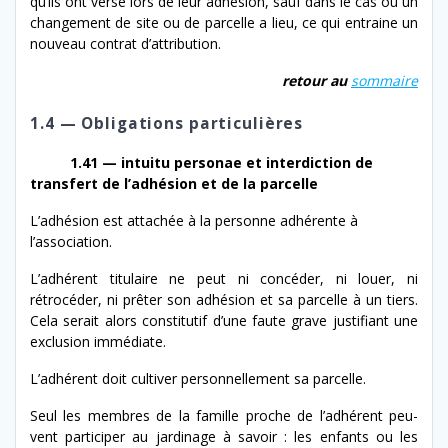
qu’ils ont ver­sé lors de leur adhé­sion, sauf dans le cas où un
change­ment de site ou de par­celle a lieu, ce qui entraine un
nou­veau con­trat d’attribution.
retour au
som­maire
1.4 — Obligations particulières
1.41 — intu­itu per­son­ae et inter­dic­tion de
trans­fert de l’ad­hé­sion et de la parcelle
L’adhésion est attachée à la per­son­ne adhérente à
l’association.
L’adhérent tit­u­laire ne peut ni con­céder, ni louer, ni
rétrocéder, ni prêter son adhé­sion et sa par­celle à un tiers.
Cela serait alors con­sti­tu­tif d’une faute grave jus­ti­fi­ant une
exclu­sion immédiate.
L’adhérent doit cul­tiv­er per­son­nelle­ment sa parcelle.
Seul les mem­bres de la famille proche de l’ad­hérent peu­
vent par­ticiper au jar­di­nage à savoir : les enfants ou les