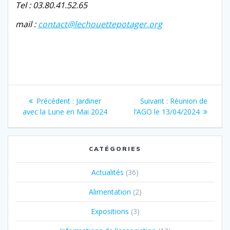
Tel : 03.80.41.52.65
mail :
contact@​lechouettepotager.​org
Navigation
Article
Article
Précédent :
Jardiner
Suivant :
Réunion de
de
précédent
suivant
avec la Lune en Mai 2024
l’AGO le 13/​04/​2024
:
:
l’article
CATÉGORIES
Actualités
(36)
Alimentation
(2)
Expositions
(3)