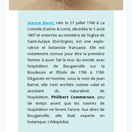
Jeanne Baret
, née le 27 juil­let 1740 à La
Comelle (Saône & Loire), décédée le 5 août
1807 et enter­rée au cimetière de l’église de
Saint-​Aulaye (Dordogne), est une explo­
ratrice et botaniste française. Elle est
notam­ment con­nue pour être la pre­mière
femme à avoir fait le tour du monde avec
l’ex­pédi­tion de Bougainville sur la
Boudeuse et l’Étoile de 1766 à 1769.
Déguisée en homme, sous le nom de Jean
Barret, elle s’est enrôlée comme valet et
assis­tant du nat­u­ral­iste de
l’expédition,
Philibert Commerson
, peu
de temps avant que les navires de
l’expédition ne lèvent l’ancre. Aux dires de
Bougainville, elle était experte en
botanique. ( Wikipédia)