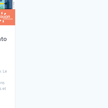
nto
. Le
ans
s et