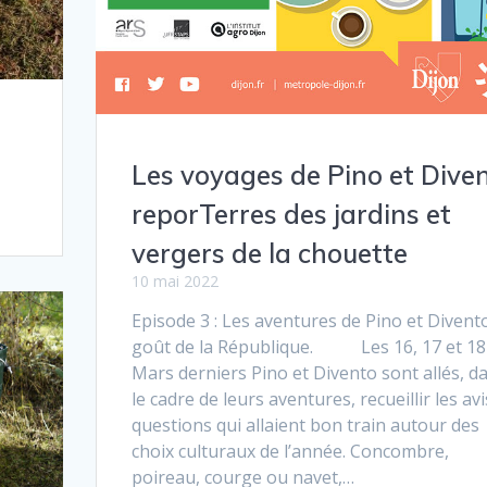
Les voyages de Pino et Dive
reporTerres des jardins et
vergers de la chouette
10 mai 2022
Episode 3 : Les aven­tures de Pino et Divento
goût de la République. Les 16, 17 et 18
Mars derniers Pino et Divento sont allés, d
le cadre de leurs aven­tures, recueil­lir les avi
ques­tions qui allaient bon train autour des
choix cul­tur­aux de l’année. Concombre,
poireau, courge ou navet,…